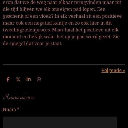
erop dat we de weg naar elkaar terugvinden maar tot
die tijd blijven we elk ons eigen pad lopen. Een
geschenk of een vloek? In elk verhaal zit een positieve
maar ook een negatief kantje en zo ook hier in dit
tweelingzielenproces. Maar haal het positieve uit elk
moment en bekijk waar het op je pad werd gezet. Zie
de spiegel dat voor je staat.
Volgende
»
D
D
S
D
e
e
h
e
l
e
a
l
e
l
r
e
Reactie plaatsen
n
e
n
Naam *