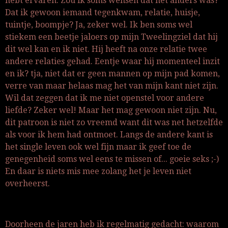
hebt ervaren. Zou ik soms wensen dat het anders was?
Dat ik gewoon iemand tegenkwam, relatie, huisje,
tuintje, boompje? Ja, zeker wel. Ik ben soms wel
stiekem een beetje jaloers op mijn Tweelingziel dat hij
dit wel kan en ik niet. Hij heeft na onze relatie twee
andere relaties gehad. Eentje waar hij momenteel inzit
en ik? tja, niet dat er geen mannen op mijn pad komen,
verre van maar helaas mag het van mijn kant niet zijn.
Wil dat zeggen dat ik me niet openstel voor andere
liefde? Zeker wel! Maar het mag gewoon niet zijn. Nu,
dit patroon is niet zo vreemd want dit was net hetzelfde
als voor ik hem had ontmoet. Langs de andere kant is
het single leven ook wel fijn maar ik geef toe de
genegenheid soms wel eens te missen of... goeie seks ;-)
En daar is niets mis mee zolang het je leven niet
overheerst.
Doorheen de jaren heb ik regelmatig gedacht: waarom