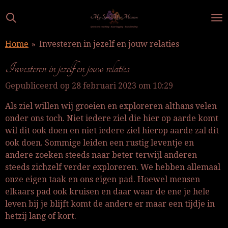
Ga
direct
naar
Home
»
Investeren in jezelf en jouw relaties
de
hoofdinhoud
Investeren in jezelf en jouw relaties
Gepubliceerd op 28 februari 2023 om 10:29
Als ziel willen wij groeien en exploreren althans velen
onder ons toch. Niet iedere ziel die hier op aarde komt
wil dit ook doen en niet iedere ziel hierop aarde zal dit
ook doen. Sommige leiden een rustig leventje en
andere zoeken steeds naar beter terwijl anderen
steeds zichzelf verder exploreren. We hebben allemaal
onze eigen taak en ons eigen pad. Hoewel mensen
elkaars pad ook kruisen en daar waar de ene je hele
leven bij je blijft komt de andere er maar een tijdje in
hetzij lang of kort.