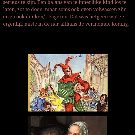
serieus te zijn. Een balans van je innerlijke kind los te
laten, zot te doen, maar soms ook even volwassen zijn
en zo ook denken/ reageren. Dat was hetgeen wat ze
eigenlijk miste in de nar althans de vermomde koning.