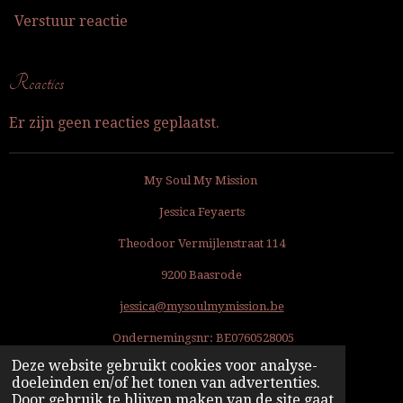
Verstuur reactie
Reacties
Er zijn geen reacties geplaatst.
My Soul My Mission
Jessica Feyaerts
Theodoor Vermijlenstraat 114
9200 Baasrode
jessica@mysoulmymission.be
Ondernemingsnr: BE
0760528005
Deze website gebruikt cookies voor analyse-
Argenta BE14 9734 5216 0783
doeleinden en/of het tonen van advertenties.
Powered by
JouwWeb
Door gebruik te blijven maken van de site gaat