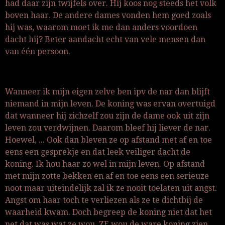
had daar zijn twijfels over. Hij koos nog steeds het volk
boven haar. De andere dames vonden hem goed zoals
hij was, waarom moet ik me dan anders voordoen
dacht hij? Beter aandacht echt van vele mensen dan
van één persoon.
Wanneer ik mijn eigen zelve ben ipv de nar dan blijft
niemand in mijn leven. De koning was ervan overtuigd
dat wanneer hij zichzelf zou zijn de dame ook uit zijn
leven zou verdwijnen. Daarom bleef hij liever de nar.
Hoewel, ... Ook dan bleven ze op afstand met af en toe
eens een gesprekje en dat leek veiliger dacht de
koning. Ik hou haar zo wel in mijn leven. Op afstand
met mijn zotte bekken en af en toe eens een serieuze
noot maar uiteindelijk zal ik ze nooit toelaten uit angst.
Angst om haar toch te verliezen als ze te dichtbij de
waarheid kwam. Doch begreep de koning niet dat het
net dat was wat ze wou. ZE wou de ware koning zien,