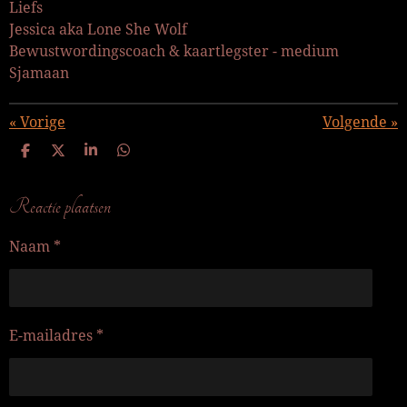
Liefs
Jessica aka Lone She Wolf
Bewustwordingscoach & kaartlegster - medium
Sjamaan
«
Vorige
Volgende
»
D
D
S
D
e
e
h
e
l
e
a
l
e
l
r
e
Reactie plaatsen
n
e
n
Naam *
E-mailadres *