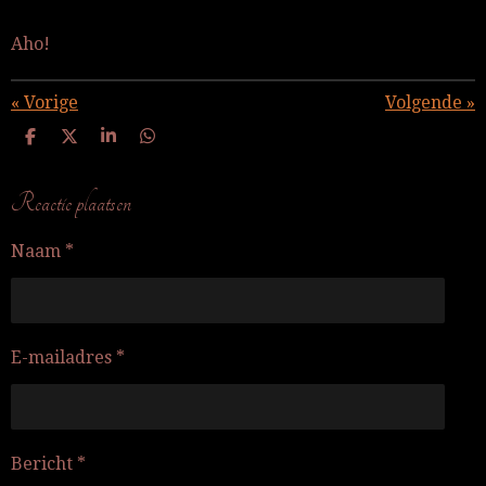
Aho!
«
Vorige
Volgende
»
D
D
S
D
e
e
h
e
l
e
a
l
e
l
r
e
Reactie plaatsen
n
e
n
Naam *
E-mailadres *
Bericht *