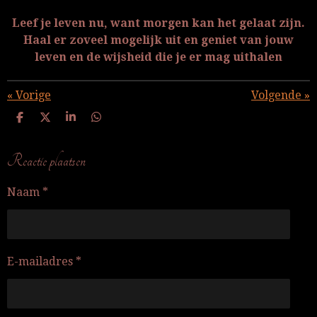
Leef je leven nu, want morgen kan het gelaat zijn.
Haal er zoveel mogelijk uit en geniet van jouw
leven en de wijsheid die je er mag uithalen
«
Vorige
Volgende
»
D
D
S
D
e
e
h
e
l
e
a
l
e
l
r
e
Reactie plaatsen
n
e
n
Naam *
E-mailadres *